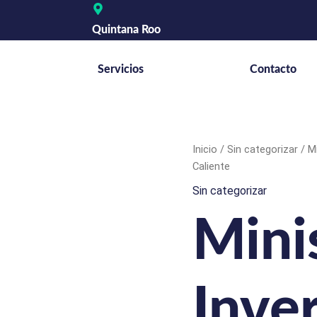
Quintana Roo
Servicios
Contacto
Minisplit
Inicio
/
Sin categorizar
/ Mi
Inverter
Caliente
Midea
Sin categorizar
1
Tonelada
110
Minis
Volts
Frío
y
Caliente
Inve
cantidad