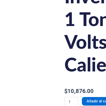
1 To
Volts
Cali
$
10,876.00
Añadir al c