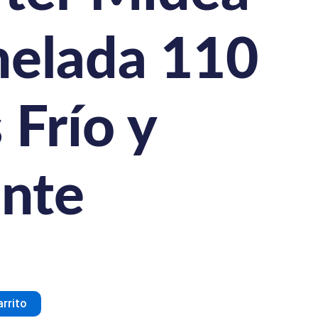
nelada 110
 Frío y
ente
arrito