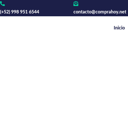
Ir
al
(+52) 998 951 6544
contacto@comprahoy.net
contenido
Inicio