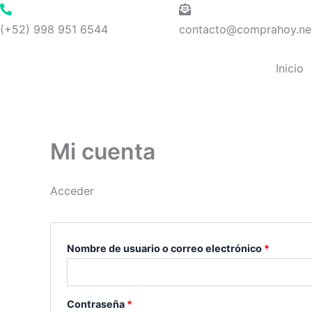
Ir
Obligatorio
Obligato
al
(+52) 998 951 6544
contacto@comprahoy.ne
contenido
Inicio
Mi cuenta
Acceder
Nombre de usuario o correo electrónico
*
Contraseña
*